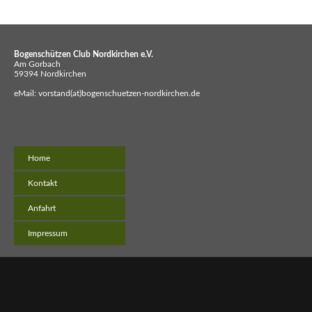
Bogenschützen Club Nordkirchen e.V.
Am Gorbach
59394 Nordkirchen
eMail: vorstand(at)bogenschuetzen-nordkirchen.de
Navigation
Home
überspringen
Kontakt
Anfahrt
Impressum